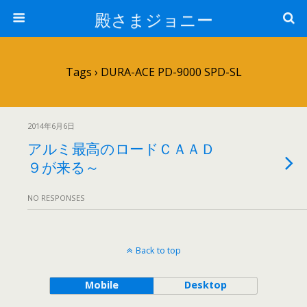
殿さまジョニー
Tags › DURA-ACE PD-9000 SPD-SL
2014年6月6日
アルミ最高のロードＣＡＡＤ
９が来る～
NO RESPONSES
Back to top
Mobile
Desktop