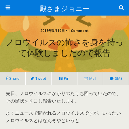
殿さまジョニー
2015年3月19日 • 1 Comment
ノロウイルスの怖さを身を持っ
て体験しましたので報告
Share
Tweet
Pin
Mail
SMS
先日、ノロウイルスにかかりのたうち回っていたので、
その惨状をすこし報告いたします。
よくニュースで聞かれるノロウイルスですが、いったい
ノロウイルスとはなんぞやというと