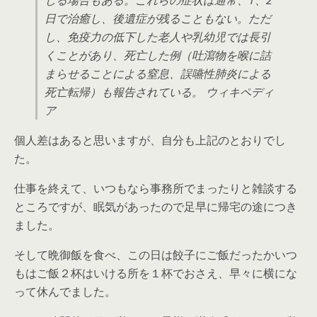
じる場合もある。これらの症状は通常、1、2
日で治癒し、後遺症が残ることもない。ただ
し、免疫力の低下した老人や乳幼児では長引
くことがあり、死亡した例（吐瀉物を喉に詰
まらせることによる窒息、誤嚥性肺炎による
死亡転帰）も報告されている。 ウィキペディ
ア
個人差はあると思いますが、自分も上記のとおりでし
た。
仕事を終えて、いつもなら事務所でまったりと雑談する
ところですが、眠気があったので足早に帰宅の途につき
ました。
そして晩御飯を食べ、この日は餃子にご飯だったかいつ
もはご飯２杯はいける所を１杯でおさえ、早々に横にな
って休んでました。