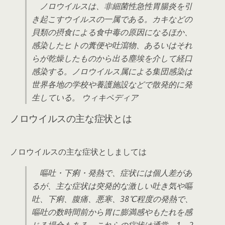
ノロウイルスは、非細菌性急性胃腸炎を引
き起こすウイルスの一属である。カキなどの
貝類の摂食による食中毒の原因になるほか、
感染したヒトの糞便や吐瀉物、あるいはそれ
らが乾燥したものから出る塵埃を介して経口
感染する。ノロウイルス属による集団感染は
世界各地の学校や養護施設などで散発的に発
生している。 ウィキペディア
ノロウイルスの主な症状とは
ノロウイルスの主な症状としましては
嘔吐・下痢・発熱で、症状には個人差があ
るが、主な症状は突発的な激しい吐き気や嘔
吐、下痢、腹痛、悪寒、38℃程度の発熱で、
嘔吐の数時間前から胃に膨満感やもたれを感