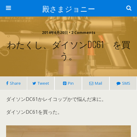
殿さまジョニー
2014年6月20日 • 2 Comments
わたくし、ダイソンDC61 を買
う。
Share
Tweet
Pin
Mail
SMS
ダイソンDC61かレイコップかで悩んだ末に。
ダイソンDC61を買った。