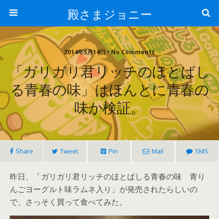
殿さまジョニー
2014年5月14日 • No Comments
「ガリガリ君リッチのほとばし
る青春の味」はほんとに青春の
味か検証。
Share
Tweet
Pin
Mail
SMS
昨日、「ガリガリ君リッチのほとばしる青春の味 青り
んごヨーグルト味ラムネ入り」が発売されたらしいの
で、さっそく買って食べてみた。